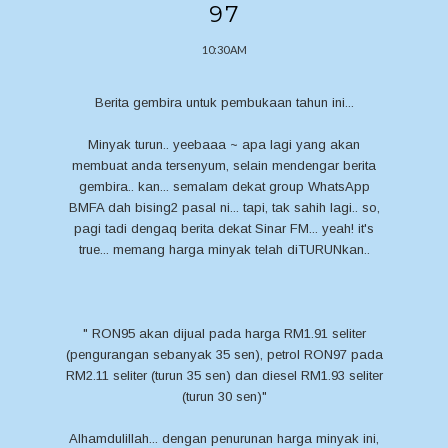
97
10:30 AM
Berita gembira untuk pembukaan tahun ini...
Minyak turun.. yeebaaa ~ apa lagi yang akan
membuat anda tersenyum, selain mendengar berita
gembira.. kan... semalam dekat group WhatsApp
BMFA dah bising2 pasal ni... tapi, tak sahih lagi.. so,
pagi tadi dengaq berita dekat Sinar FM... yeah! it's
true... memang harga minyak telah diTURUNkan..
" RON95 akan dijual pada harga RM1.91 seliter
(pengurangan sebanyak 35 sen), petrol RON97 pada
RM2.11 seliter (turun 35 sen) dan diesel RM1.93 seliter
(turun 30 sen)"
Alhamdulillah... dengan penurunan harga minyak ini,