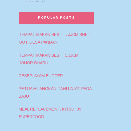
▼
2015
(351)
►
December 2015
(42)
POPULAR POSTS
►
November 2015
(32)
►
October 2015
(42)
TEMPAT MAKAN BEST .:. JJCM SHELL
►
September 2015
(32)
OUT, DESA PANDAN
►
August 2015
(34)
►
July 2015
(45)
TEMPAT MAKAN BEST .:. JJCM,
►
June 2015
(46)
JOHOR BHARU
►
May 2015
(19)
RESEPI AYAM BUTTER
►
April 2015
(10)
►
March 2015
(5)
PETUA HILANGKAN TAHI LALAT PADA
BAJU
►
February 2015
(21)
▼
January 2015
(23)
MEAL REPLACEMENT, KITSUI 39
My Birthday Giveaway - by Dr.
SUPERFOOD
Shikin.