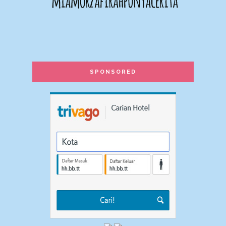
Hotel Floral Plus, Brincang
Shaklee untuk Ibu Bijak Keluarga
Sihat
5+ Skincare untuk kulit kering
terbaik! Moisturizer yang mana
paling bagus?
SPONSORED
Life is beautiful...don't waste it.
Homeopathic vaccine / Imunisasi
secara homeopathi.