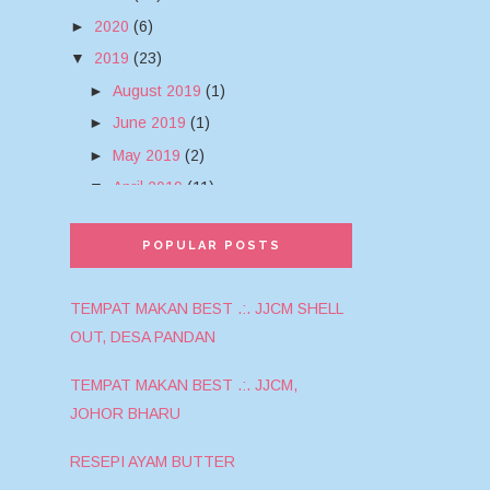
►
2020
(6)
▼
2019
(23)
►
August 2019
(1)
►
June 2019
(1)
►
May 2019
(2)
▼
April 2019
(11)
SAJIAN TRADISI BUFFET
POPULAR POSTS
BERSEMPENA DENGAN BULAN
RAMA...
TEMPAT MAKAN BEST .:. JJCM SHELL
101 RESEPI PENUH TRADISI
OUT, DESA PANDAN
TOK WAN DI VISTANA
HOTEL,...
TEMPAT MAKAN BEST .:. JJCM,
JOHOR BHARU
RAMADHAN BUFET DINNER DI
HOTEL ROYAL PENANG
RESEPI AYAM BUTTER