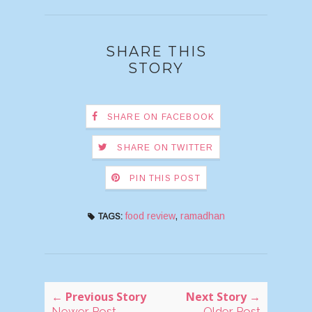
SHARE THIS
STORY
SHARE ON FACEBOOK
SHARE ON TWITTER
PIN THIS POST
food review
,
ramadhan
TAGS:
← Previous Story
Next Story →
Newer Post
Older Post