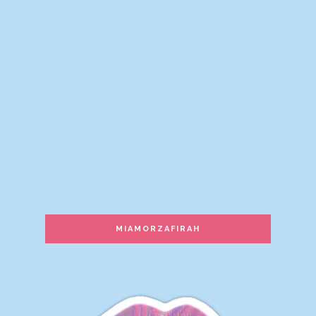
‘Modest to Modern’
Wawa Ashihara | Beauty &
Lifestyle Blogger
Pencuci Muka Terbaik Untuk
Skincare Raya 2024 | Aloe AC Clean
Bubble Cleanser Hansaegee Nature
Belog Zai Zamree
Lain yang di minta lain yang dapat
Nota Chenta Mummy
Artikel Februari 2022
Diari Dandelion
Assalamualaikum
Jari Manis : Travel List
Trip ke Guangzhou Nov 2018 -
MIAMORZAFIRAH
Guangzhou Cultural Park
♥ FarahFerraDotCom ♥
Program Nak Ubah Hidup 2020
Bersama Dr.Azizan Osman,
Richworks International