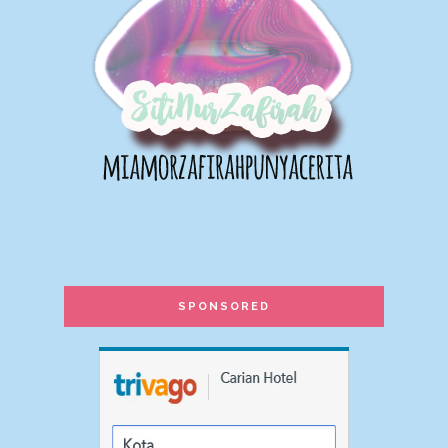
~ aCikwaTie.blogspot.com ~
Gunung Tok Nenek DayHike
Sweet red cherry
Kek Budget + jambangan coklat
mampu milik!!!
cerita dari jejariku
Percutian ke Cameron Hingland |
Hotel Floral Plus, Brincang
Shaklee untuk Ibu Bijak Keluarga
Sihat
5+ Skincare untuk kulit kering
terbaik! Moisturizer yang mana
paling bagus?
SPONSORED
Life is beautiful...don't waste it.
Homeopathic vaccine / Imunisasi
secara homeopathi.