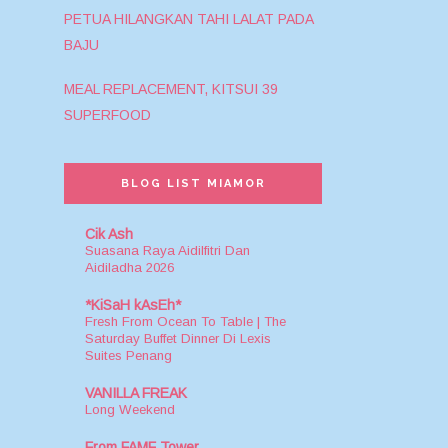
SELERA NUSANTARA RAMADAN
PETUA HILANGKAN TAHI LALAT PADA
BUFET DI OLIVE TREE HOTEL
BAJU
3 ABDUL BUFFET DINNER DI
MEAL REPLACEMENT, KITSUI 39
VOUK HOTEL SUITES
SUPERFOOD
BAZAAR RAMADHAN,
AUTHENTIC MALAY & ARAB
BLOG LIST MIAMOR
CUISINES D...
BAJU RAYA BY BUNGASUNTI -
Cik Ash
Suasana Raya Aidilfitri Dan
CUSTOM MADE UNTUK BAKAL
Aidiladha 2026
...
*KiSaH kAsEh*
HANYA SEMINIT ATAU 3 MINIT
Fresh From Ocean To Table | The
Saturday Buffet Dinner Di Lexis
DENGAN MASTER PASTO
Suites Penang
COLOURS OF THE KITCHEN -
VANILLA FREAK
Long Weekend
TRENDY AND LATEST
UPDATES
From FAMF Tower