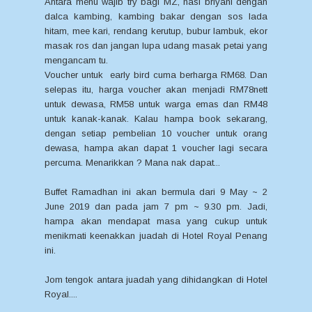
Antara menu wajib try bagi MZ, nasi briyani dengan
dalca kambing, kambing bakar dengan sos lada
hitam, mee kari, rendang kerutup, bubur lambuk, ekor
masak ros dan jangan lupa udang masak petai yang
mengancam tu.
Voucher untuk early bird cuma berharga RM68. Dan
selepas itu, harga voucher akan menjadi RM78nett
untuk dewasa, RM58 untuk warga emas dan RM48
untuk kanak-kanak. Kalau hampa book sekarang,
dengan setiap pembelian 10 voucher untuk orang
dewasa, hampa akan dapat 1 voucher lagi secara
percuma. Menarikkan ? Mana nak dapat...
Buffet Ramadhan ini akan bermula dari 9 May ~ 2
June 2019 dan pada jam 7 pm ~ 9.30 pm. Jadi,
hampa akan mendapat masa yang cukup untuk
menikmati keenakkan juadah di Hotel Royal Penang
ini.
Jom tengok antara juadah yang dihidangkan di Hotel
Royal....