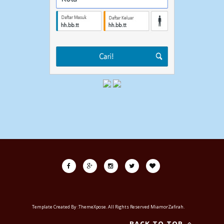
Template Created By :
ThemeXpose
. All Rights Reserved MiamorZafirah.
BACK TO TOP